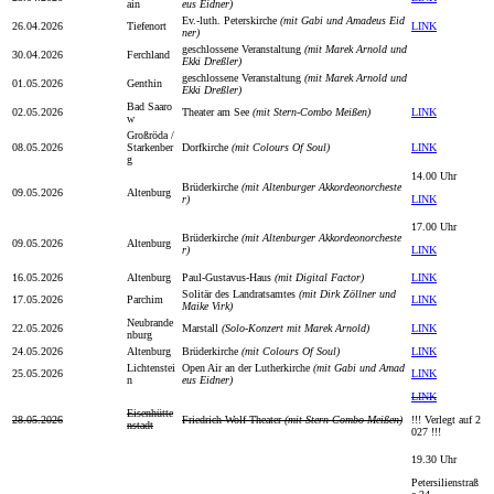
ain
eus Eidner)
Ev.-luth. Peterskirche
(mit Gabi und Amadeus Eid
26.04.2026
Tiefenort
LINK
ner)
geschlossene Veranstaltung
(mit Marek Arnold und
30.04.2026
Ferchland
Ekki Dreßler)
geschlossene Veranstaltung
(mit Marek Arnold und
01.05.2026
Genthin
Ekki Dreßler)
Bad Saaro
02.05.2026
Theater am See
(mit Stern-Combo Meißen)
LINK
w
Großröda /
08.05.2026
Starkenber
Dorfkirche
(mit Colours Of Soul)
LINK
g
14.00 Uhr
Brüderkirche
(mit Altenburger Akkordeonorcheste
09.05.2026
Altenburg
r)
LINK
17.00 Uhr
Brüderkirche
(mit Altenburger Akkordeonorcheste
09.05.2026
Altenburg
r)
LINK
16.05.2026
Altenburg
Paul-Gustavus-Haus
(mit Digital Factor)
LINK
Solitär des Landratsamtes
(mit Dirk Zöllner und
17.05.2026
Parchim
LINK
Maike Virk)
Neubrande
22.05.2026
Marstall
(Solo-Konzert mit Marek Arnold)
LINK
nburg
24.05.2026
Altenburg
Brüderkirche
(mit Colours Of Soul)
LINK
Lichtenstei
Open Air an der Lutherkirche
(mit Gabi und Amad
25.05.2026
LINK
n
eus Eidner)
LINK
Eisenhütte
28.05.2026
Friedrich-Wolf-Theater
(mit Stern-Combo Meißen)
!!! Verlegt auf 2
nstadt
027 !!!
19.30 Uhr
Petersilienstraß