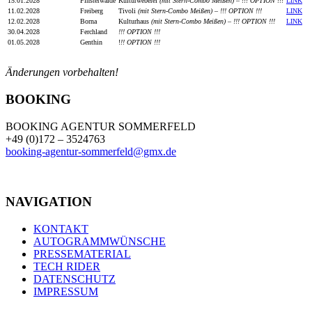
15.01.2028
Finsterwalde
Kulturweberei
(mit Stern-Combo Meißen) – !!! OPTION !!!
LINK
11.02.2028
Freiberg
Tivoli
(mit Stern-Combo Meißen) – !!! OPTION !!!
LINK
12.02.2028
Borna
Kulturhaus
(mit Stern-Combo Meißen) – !!! OPTION !!!
LINK
30.04.2028
Ferchland
!!! OPTION !!!
01.05.2028
Genthin
!
!! OPTION !!!
Änderungen vorbehalten!
BOOKING
BOOKING AGENTUR SOMMERFELD
+49 (0)172 – 3524763
booking-agentur-sommerfeld@gmx.de
NAVIGATION
KONTAKT
AUTOGRAMMWÜNSCHE
PRESSEMATERIAL
TECH RIDER
DATENSCHUTZ
IMPRESSUM