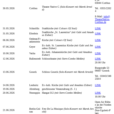
e 24
03044 Cottbus
Theater Native C
(Solo-Konzert mit Marek Arnol
30.05.2026
Cottbus
Tel.: 0355/2202
d)
4
E-Mail:
info@
TheaterNative-
Cottbus.de
31.05.2026
Schmölln
Stadtkirche
(mit Colours Of Soul)
LINK
Stadtkirche „St. Laurentius“
(mit Gabi und Amade
31.05.2026
Elterlein
LINK
us Eidner)
Oederan/Fr
06.06.2026
Kirche
(mit Colours Of Soul)
LINK
ankenstein
Ev.-luth. St. Laurentius Kirche
(mit Gabi und Am
07.06.2026
Geyer
LINK
adeus Eidner)
Ev.-luth. Johanneskirche
(mit Gabi und Amadeus
10.06.2026
Vacha
LINK
Eidner)
12.06.2026
Ballenstedt
Schlosstheater
(mit Stern-Combo Meißen)
LINK
20.00 Uhr
Burgstraße 53
06667 Goseck
13.06.2026
Goseck
Schloss Goseck
(Solo-Konzert mit Marek Arnold)
Tel.: 03443/348
258-0
14.06.2026
Leubnitz
Ev.-luth. Kirche
(mit Gabi und Amadeus Eidner)
LINK
19.06.2026
Altenburg
geschlossene Veranstaltung (S. J.)
20.06.2026
Neuruppin
Hangar-312
(mit Stern-Combo Meißen)
LINK
18.00 Uhr
Open Air Bühn
e an der Frieden
skirche
Berlin-Grü
Fete De La Musique
(Solo-Konzert mit Marek Arn
21.06.2026
Don-Ugoletti-P
nau
old)
latz