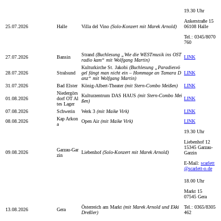
19.30 Uhr
Ankerstraße 15
25.07.2026
Halle
Villa del Vino
(Solo-Konzert mit Marek Arnold)
06108 Halle
Tel.: 0345/8070
760
Strand
(Buchlesung „Wie die WESTmusik ins OST
27.07.2026
Bansin
LINK
radio kam“ mit Wolfgang Martin)
Kulturkirche St. Jakobi
(Buchlesung „Paradiesvö
28.07.2026
Stralsund
gel fängt man nicht ein – Hommage an Tamara D
LINK
anz“ mit Wolfgang Martin)
31.07.2026
Bad Elster
König-Albert-Theater
(mit Stern-Combo Meißen)
LINK
Niedergörs
Kulturzentrum DAS HAUS
(mit Stern-Combo Mei
01.08.2026
dorf OT Al
LINK
ßen)
tes Lager
07.08.2026
Schwerin
Werk 3
(mit Maike Virk)
LINK
Kap Arkon
08.08.2026
Open Air
(mit Maike Virk)
LINK
a
19.30 Uhr
Liebenhof 12
15345 Garzau-
Garzau-Gar
09.08.2026
Liebenhof
(Solo-Konzert mit Marek Arnold)
Garzin
zin
E-Mail:
scarlett
@scarlett-o.de
18.00 Uhr
Markt 15
07545 Gera
Österreich am Markt
(mit Marek Arnold und Ekki
Tel.: 0365/8305
13.08.2026
Gera
Dreßler)
462