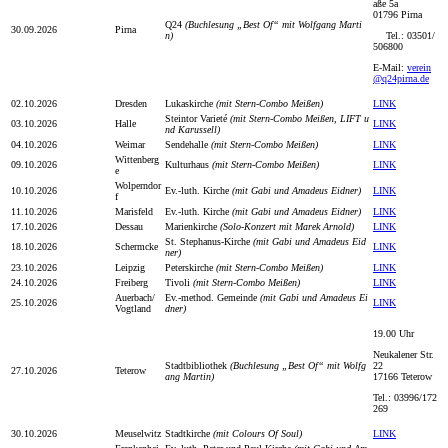
aße 5a
01796 Pirna
Q24
(Buchlesung „Best Of“ mit Wolfgang Marti
30.09.2026
Pirna
n)
Tel.: 03501/
506800
E-Mail:
verein
@q24pirna.de
02.10.2026
Dresden
Lukaskirche
(mit Stern-Combo Meißen)
LINK
Steintor Varieté
(mit Stern-Combo Meißen, LIFT u
03.10.2026
Halle
LINK
nd Karussell)
04.10.2026
Weimar
Sendehalle
(mit Stern-Combo Meißen)
LINK
Wittenberg
09.10.2026
Kulturhaus
(mit Stern-Combo Meißen)
LINK
e
Wolperndor
10.10.2026
Ev.-luth. Kirche
(mit Gabi und Amadeus Eidner)
LINK
f
11.10.2026
Marisfeld
Ev.-luth. Kirche
(mit Gabi und Amadeus Eidner)
LINK
17.10.2026
Dessau
Marienkirche
(Solo-Konzert mit Marek Arnold)
LINK
St. Stephanus-Kirche
(mit Gabi und Amadeus Eid
18.10.2026
Schermcke
LINK
ner)
23.10.2026
Leipzig
Peterskirche
(mit Stern-Combo Meißen)
LINK
24.10.2026
Freiberg
Tivoli
(mit Stern-Combo Meißen)
LINK
Auerbach/
Ev.-method. Gemeinde
(mit Gabi und Amadeus Ei
25.10.2026
LINK
Vogtland
dner)
19.00 Uhr
Neukalener Str.
Stadtbibliothek
(Buchlesung „Best Of“ mit Wolfg
22
27.10.2026
Teterow
ang Martin)
17166 Teterow
Tel.: 03996/172
269
30.10.2026
Meuselwitz
Stadtkirche
(mit Colours Of Soul)
LINK