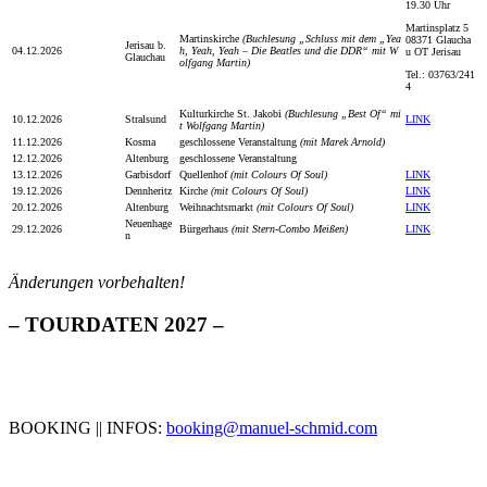
19.30 Uhr
Martinsplatz 5
Martinskirche
(Buchlesung „Schluss mit dem „Yea
08371 Glaucha
Jerisau b.
04.12.2026
h, Yeah, Yeah – Die Beatles und die DDR“ mit W
u OT Jerisau
Glauchau
olfgang Martin)
Tel.: 03763/241
4
Kulturkirche St. Jakobi
(Buchlesung „Best Of“ mi
10.12.2026
Stralsund
LINK
t Wolfgang Martin)
11.12.2026
Kosma
geschlossene Veranstaltung
(mit Marek Arnold)
12.12.2026
Altenburg
geschlossene Veranstaltung
13.12.2026
Garbisdorf
Quellenhof
(mit Colours Of Soul)
LINK
19.12.2026
Dennheritz
Kirche
(mit Colours Of Soul)
LINK
20.12.2026
Altenburg
Weihnachtsmarkt
(mit Colours Of Soul)
LINK
Neuenhage
29.12.2026
Bürgerhaus
(mit Stern-Combo Meißen)
LINK
n
Änderungen vorbehalten!
– TOURDATEN 2027 –
BOOKING || INFOS:
booking@manuel-schmid.com