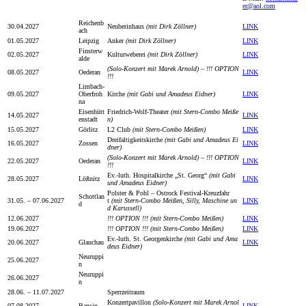
er@aol.com
Reichenb
30.04.2027
Neuberinhaus
(mit Dirk Zöllner)
LINK
ach
01.05.2027
Leipzig
Anker
(mit Dirk Zöllner)
LINK
Finsterw
02.05.2027
Kulturweberei
(mit Dirk Zöllner)
LINK
alde
(Solo-Konzert mit Marek Arnold) – !!! OPTION
08.05.2027
Oederan
LINK
!!!
Limbach-
09.05.2027
Oberfroh
Kirche
(mit Gabi und Amadeus Eidner)
LINK
na
Eisenhütt
Friedrich-Wolf-Theater
(mit Stern-Combo Meiße
14.05.2027
LINK
enstadt
n)
15.05.2027
Görlitz
L2 Club
(mit Stern-Combo Meißen)
LINK
Dreifaltigkeitskirche
(mit Gabi und Amadeus Ei
16.05.2027
Zossen
LINK
dner)
(Solo-Konzert mit Marek Arnold) – !!! OPTION
22.05.2027
Oederan
LINK
!!!
Ev.-luth. Hospitalkirche „St. Georg“
(mit Gabi
28.05.2027
Lößnitz
LINK
und Amadeus Eidner)
Polster & Pohl – Ostrock Festival-Kreuzfahr
Schottlan
31.05. – 07.06.2027
t
(mit Stern-Combo Meißen, Silly, Maschine un
LINK
d
d Karussell)
12.06.2027
!!! OPTION !!!
(mit Stern-Combo Meißen)
LINK
19.06.2027
!!! OPTION !!!
(mit Stern-Combo Meißen)
LINK
Ev.-luth. St. Georgenkirche
(mit Gabi und Ama
20.06.2027
Glauchau
LINK
deus Eidner)
Neuruppi
25.06.2027
n
Neuruppi
26.06.2027
n
28.06. – 11.07.2027
Sperrzeitraum
Konzertpavillon
(Solo-Konzert mit Marek Arnol
07.08.2027
Bansin
LINK