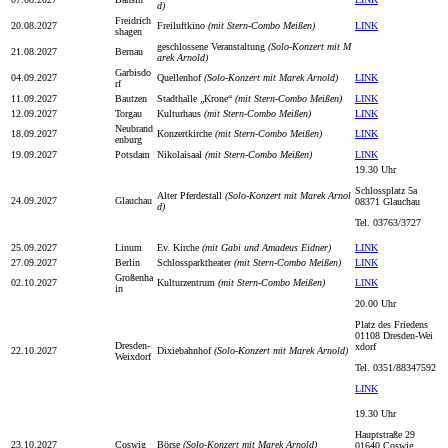
d)
Freidrich
20.08.2027
Freiluftkino
(mit Stern-Combo Meißen)
LINK
shagen
geschlossene Veranstaltung
(Solo-Konzert mit M
21.08.2027
Bernau
arek Arnold)
Garbisdo
04.09.2027
Quellenhof
(Solo-Konzert mit Marek Arnold)
LINK
rf
11.09.2027
Bautzen
Stadthalle „Krone“
(mit Stern-Combo Meißen)
LINK
12.09.2027
Torgau
Kulturhaus
(mit Stern-Combo Meißen)
LINK
Neubrand
18.09.2027
Konzertkirche
(mit Stern-Combo Meißen)
LINK
enburg
19.09.2027
Potsdam
Nikolaisaal
(mit Stern-Combo Meißen)
LINK
19.30 Uhr
Schlossplatz 5a
Alter Pferdestall
(Solo-Konzert mit Marek Arnol
24.09.2027
Glauchau
08371 Glauchau
d)
Tel. 03763/3727
25.09.2027
Linum
Ev. Kirche
(mit Gabi und Amadeus Eidner)
LINK
27.09.2027
Berlin
Schlossparktheater
(mit Stern-Combo Meißen)
LINK
Großenha
02.10.2027
Kulturzentrum
(mit Stern-Combo Meißen)
LINK
in
20.00 Uhr
Platz des Friedens
01108 Dresden-Wei
Dresden-
xdorf
22.10.2027
Dixiebahnhof
(Solo-Konzert mit Marek Arnold)
Weixdorf
Tel.
0351/88347592
LINK
19.30 Uhr
Hauptstraße 29
23.10.2027
Coswig
Börse
(Solo-Konzert mit Marek Arnold)
01640 Coswig