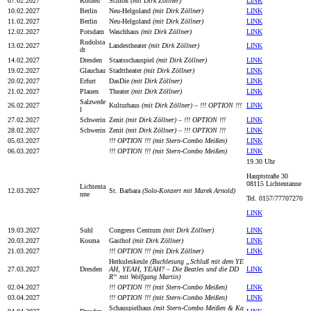
07.02.2027
Köthen
Schloß
(mit Dirk Zöllner)
LINK
10.02.2027
Berlin
Neu-Helgoland
(mit Dirk Zöllner)
LINK
11.02.2027
Berlin
Neu-Helgoland
(mit Dirk Zöllner)
LINK
12.02.2027
Potsdam
Waschhaus
(mit Dirk Zöllner)
LINK
Rudolsta
13.02.2027
Landestheater
(mit Dirk Zöllner)
LINK
dt
14.02.2027
Dresden
Staatsschauspiel
(mit Dirk Zöllner)
LINK
19.02.2027
Glauchau
Stadttheater
(mit Dirk Zöllner)
LINK
20.02.2027
Erfurt
DasDie
(mit Dirk Zöllner)
LINK
21.02.2027
Plauen
Theater
(mit Dirk Zöllner)
LINK
Salzwede
26.02.2027
Kulturhaus
(mit Dirk Zöllner) – !!! OPTION !!!
LINK
l
27.02.2027
Schwerin
Zenit
(mit Dirk Zöllner) – !!! OPTION !!!
LINK
28.02.2027
Schwerin
Zenit
(mit Dirk Zöllner) – !!! OPTION !!!
LINK
05.03.2027
!!! OPTION !!!
(mit Stern-Combo Meißen)
LINK
06.03.2027
!!! OPTION !!!
(mit Stern-Combo Meißen)
LINK
19.30 Uhr
Hauptstraße 30
08115 Lichtentanne
Lichtenta
12.03.2027
St. Barbara
(Solo-Konzert mit Marek Arnold)
nne
Tel. 0157/77707270
LINK
19.03.2027
Suhl
Congress Centrum
(mit Dirk Zöllner)
LINK
20.03.2027
Kosma
Gasthof
(mit Dirk Zöllner)
LINK
21.03.2027
!!! OPTION !!!
(mit Dirk Zöllner)
LINK
Herkuleskeule
(Buchlesung „Schluß mit dem YE
27.03.2027
Dresden
AH, YEAH, YEAH? – Die Beatles und die DD
LINK
R“ mit Wolfgang Martin)
02.04.2027
!!! OPTION !!!
(mit Stern-Combo Meißen)
LINK
03.04.2027
!!! OPTION !!!
(mit Stern-Combo Meißen)
LINK
Schauspielhaus
(mit Stern-Combo Meißen & Ka