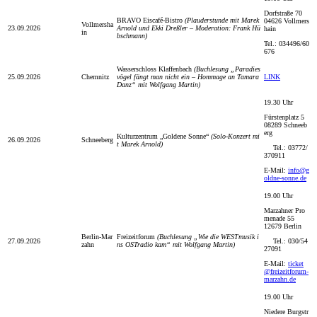
Dorfstraße 70
BRAVO Eiscafé-Bistro
(Plauderstunde mit Marek
04626 Vollmers
Vollmersha
23.09.2026
Arnold und Ekki Dreßler – Moderation: Frank Hü
hain
in
bschmann)
Tel.:
034496/60
676
Wasserschloss Klaffenbach
(Buchlesung „Paradies
25.09.2026
Chemnitz
vögel fängt man nicht ein – Hommage an Tamara
LINK
Danz“ mit Wolfgang Martin)
19.30 Uhr
Fürstenplatz 5
08289 Schneeb
erg
Kulturzentrum „Goldene Sonne“
(Solo-Konzert mi
26.09.2026
Schneeberg
t Marek Arnold)
Tel.:
03772/
370911
E-Mail:
info@g
oldne-sonne.de
19.00 Uhr
Marzahner Pro
menade 55
12679 Berlin
Berlin-Mar
Freizeitforum
(Buchlesung „Wie die WESTmusik i
27.09.2026
Tel.: 030/54
zahn
ns OSTradio kam“ mit Wolfgang Martin)
27091
E-Mail:
ticket
@freizeitforum-
marzahn.de
19.00 Uhr
Niedere Burgstr