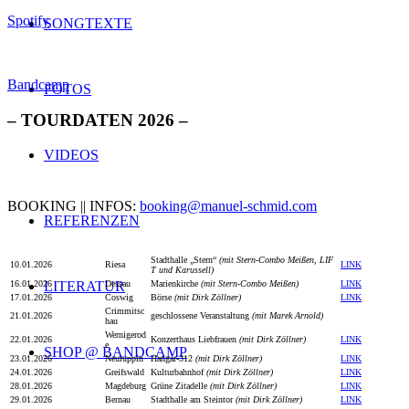
Spotify
SONGTEXTE
Bandcamp
FOTOS
– TOURDATEN 2026 –
VIDEOS
BOOKING || INFOS:
booking@manuel-schmid.com
REFERENZEN
Stadthalle „Stern“
(mit Stern-Combo Meißen, LIF
10.01.2026
Riesa
LINK
T und Karussell)
LITERATUR
16.01.2026
Dessau
Marienkirche
(mit Stern-Combo Meißen)
LINK
17.01.2026
Coswig
Börse
(mit Dirk Zöllner)
LINK
Crimmitsc
21.01.2026
geschlossene Veranstaltung
(mit Marek Arnold)
hau
Wernigerod
22.01.2026
Konzerthaus Liebfrauen
(mit Dirk Zöllner)
LINK
e
SHOP @ BANDCAMP
23.01.2026
Neuruppin
Hangar-312
(mit Dirk Zöllner)
LINK
24.01.2026
Greifswald
Kulturbahnhof
(mit Dirk Zöllner)
LINK
28.01.2026
Magdeburg
Grüne Zitadelle
(mit Dirk Zöllner)
LINK
29.01.2026
Bernau
Stadthalle am Steintor
(mit Dirk Zöllner)
LINK