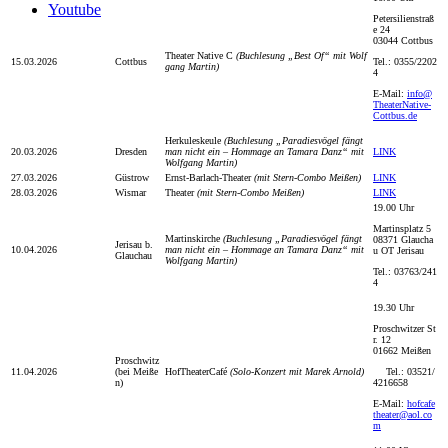
Youtube
Petersilienstraß
e 24
03044 Cottbus
Theater Native C
(Buchlesung „Best Of“ mit Wolf
15.03.2026
Cottbus
Tel.: 0355/2202
gang Martin)
4
E-Mail:
info@
TheaterNative-
Cottbus.de
Herkuleskeule
(Buchlesung „Paradiesvögel fängt
20.03.2026
Dresden
man nicht ein – Hommage an Tamara Danz“ mit
LINK
Wolfgang Martin)
27.03.2026
Güstrow
Ernst-Barlach-Theater
(mit Stern-Combo Meißen)
LINK
28.03.2026
Wismar
Theater
(mit Stern-Combo Meißen)
LINK
19.00 Uhr
Martinsplatz 5
Martinskirche
(Buchlesung „Paradiesvögel fängt
08371 Glaucha
Jerisau b.
10.04.2026
man nicht ein – Hommage an Tamara Danz“ mit
u OT Jerisau
Glauchau
Wolfgang Martin)
Tel.: 03763/241
4
19.30 Uhr
Proschwitzer St
r. 12
01662 Meißen
Proschwitz
11.04.2026
(bei Meiße
HofTheaterCafé
(Solo-Konzert mit Marek Arnold)
Tel.: 03521/
n)
4216658
E-Mail:
hofcafe
theater@aol.co
m