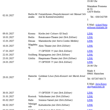
19.00 Uhr
Marzahner Promena
de 55
12679 Berlin
Berlin-M
Freizeitforum
(Neujahrskonzert mit Manuel Sch
02.01.2027
arzahn
mid & Kammerensemble)
Tel.: 030/542709
1
E-Mail:
ticket@freiz
eitforum-marzahn.de
09.01.2027
Kosma
Kirche
(mit Colours Of Soul)
LINK
10.01.2027
Berlin
Renaissance-Theater
(mit Dirk Zöllner)
LINK
15.01.2027
Dessau
Marienkirche
(mit Stern-Combo Meißen)
LINK
Magdebu
16.01.2027
Altes Theater
(mit Dirk Zöllner)
LINK
rg
17.01.2027
!!! OPTION !!!
(mit Dirk Zöllner)
LINK
22.01.2027
Stollberg
Bürgergarten
(mit Dirk Zöllner)
LINK
23.01.2027
Görlitz
Hauptmann-Theater
(mit Dirk Zöllner)
LINK
24.01.2027
!!! OPTION !!!
(mit Dirk Zöllner)
LINK
20.00 Uhr
Markt 4
09661 Hainichen
Hainiche
Goldener Löwe
(Solo-Konzert mit Marek Arnol
29.01.2027
n
d)
Tel: 037207/60173
E-Mail:
Anja.Kruco
ski@hainichen.de
30.01.2027
!!! OPTION !!!
(mit Dirk Zöllner)
LINK
31.01.2027
Rostock
Volkstheater
(mit Dirk Zöllner)
LINK
05.02.2027
Halle
Steintor-Varieté
(mit Dirk Zöllner)
LINK
Werniger
06.02.2027
Kulturkirche
(mit Dirk Zöllner)
LINK
ode