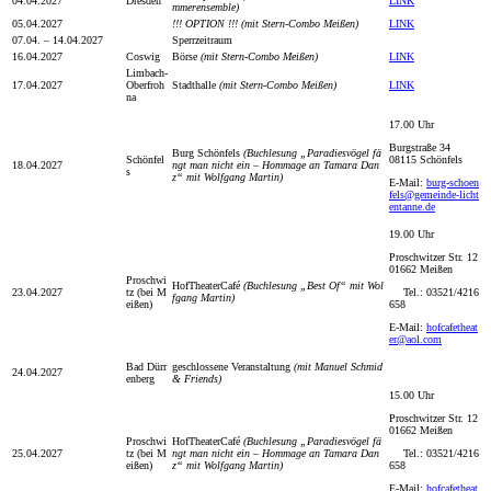
04.04.2027
Dresden
LINK
mmerensemble)
05.04.2027
!!! OPTION !!!
(mit Stern-Combo Meißen)
LINK
07.04. – 14.04.2027
Sperrzeitraum
16.04.2027
Coswig
Börse
(mit Stern-Combo Meißen)
LINK
Limbach-
17.04.2027
Oberfroh
Stadthalle
(mit Stern-Combo Meißen)
LINK
na
17.00 Uhr
Burgstraße 34
Burg Schönfels
(Buchlesung „Paradiesvögel fä
Schönfel
08115 Schönfels
18.04.2027
ngt man nicht ein – Hommage an Tamara Dan
s
z“ mit Wolfgang Martin)
E-Mail:
burg-schoen
fels@gemeinde-licht
entanne.de
19.00 Uhr
Proschwitzer Str. 12
01662 Meißen
Proschwi
HofTheaterCafé
(Buchlesung „Best Of“ mit Wol
23.04.2027
tz (bei M
Tel.: 03521/4216
fgang Martin)
eißen)
658
E-Mail:
hofcafetheat
er@aol.com
Bad Dürr
geschlossene Veranstaltung
(mit Manuel Schmid
24.04.2027
enberg
& Friends)
15.00 Uhr
Proschwitzer Str. 12
01662 Meißen
Proschwi
HofTheaterCafé
(Buchlesung „Paradiesvögel fä
25.04.2027
tz (bei M
ngt man nicht ein – Hommage an Tamara Dan
Tel.: 03521/4216
eißen)
z“ mit Wolfgang Martin)
658
E-Mail:
hofcafetheat