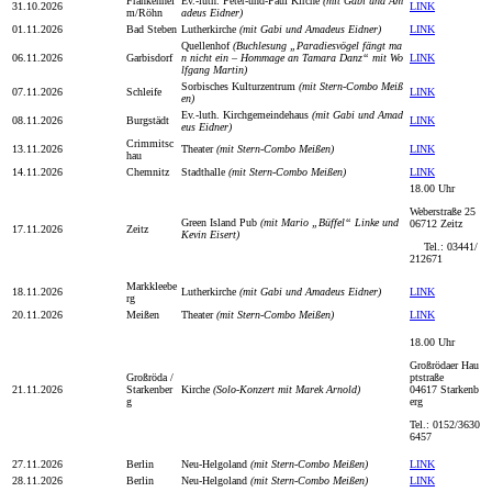
Frankenhei
Ev.-luth. Peter-und-Paul Kirche
(mit Gabi und Am
31.10.2026
LINK
m/Röhn
adeus Eidner)
01.11.2026
Bad Steben
Lutherkirche
(mit Gabi und Amadeus Eidner)
LINK
Quellenhof
(Buchlesung „Paradiesvögel fängt ma
06.11.2026
Garbisdorf
n nicht ein – Hommage an Tamara Danz“ mit Wo
LINK
lfgang Martin)
Sorbisches Kulturzentrum
(mit Stern-Combo Meiß
07.11.2026
Schleife
LINK
en)
Ev.-luth. Kirchgemeindehaus
(mit Gabi und Amad
08.11.2026
Burgstädt
LINK
eus Eidner)
Crimmitsc
13.11.2026
Theater
(mit Stern-Combo Meißen)
LINK
hau
14.11.2026
Chemnitz
Stadthalle
(mit Stern-Combo Meißen)
LINK
18.00 Uhr
Weberstraße 25
Green Island Pub
(mit Mario „Büffel“ Linke und
06712 Zeitz
17.11.2026
Zeitz
Kevin Eisert)
Tel.: 03441/
212671
Markkleebe
18.11.2026
Lutherkirche
(mit Gabi und Amadeus Eidner)
LINK
rg
20.11.2026
Meißen
Theater
(mit Stern-Combo Meißen)
LINK
18.00 Uhr
Großrödaer Hau
Großröda /
ptstraße
21.11.2026
Starkenber
Kirche
(Solo-Konzert mit Marek Arnold)
04617 Starkenb
g
erg
Tel.: 0152/3630
6457
27.11.2026
Berlin
Neu-Helgoland
(mit Stern-Combo Meißen)
LINK
28.11.2026
Berlin
Neu-Helgoland
(mit Stern-Combo Meißen)
LINK