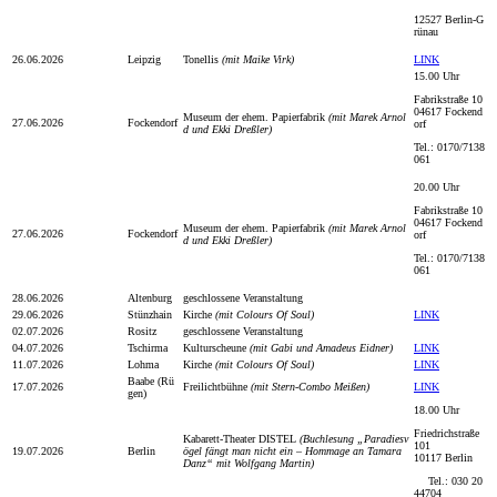
12527 Berlin-G
rünau
26.06.2026
Leipzig
Tonellis
(mit Maike Virk)
LINK
15.00 Uhr
Fabrikstraße 10
04617 Fockend
Museum der ehem. Papierfabrik
(mit Marek Arnol
27.06.2026
Fockendorf
orf
d und Ekki Dreßler)
Tel.: 0170/7138
061
20.00 Uhr
Fabrikstraße 10
04617 Fockend
Museum der ehem. Papierfabrik
(mit Marek Arnol
27.06.2026
Fockendorf
orf
d und Ekki Dreßler)
Tel.: 0170/7138
061
28.06.2026
Altenburg
geschlossene Veranstaltung
29.06.2026
Stünzhain
Kirche
(mit Colours Of Soul)
LINK
02.07.2026
Rositz
geschlossene Veranstaltung
04.07.2026
Tschirma
Kulturscheune
(mit Gabi und Amadeus Eidner)
LINK
11.07.2026
Lohma
Kirche
(mit Colours Of Soul)
LINK
Baabe (Rü
17.07.2026
Freilichtbühne
(mit Stern-Combo Meißen)
LINK
gen)
18.00 Uhr
Friedrichstraße
Kabarett-Theater DISTEL
(Buchlesung „Paradiesv
101
19.07.2026
Berlin
ögel fängt man nicht ein – Hommage an Tamara
10117 Berlin
Danz“ mit Wolfgang Martin)
Tel.: 030 20
44704