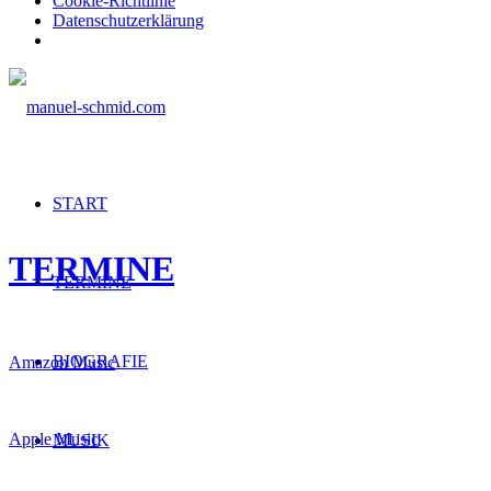
Cookie-Richtlinie
Datenschutzerklärung
START
TERMINE
TERMINE
BIOGRAFIE
Amazon Music
Apple Music
MUSIK