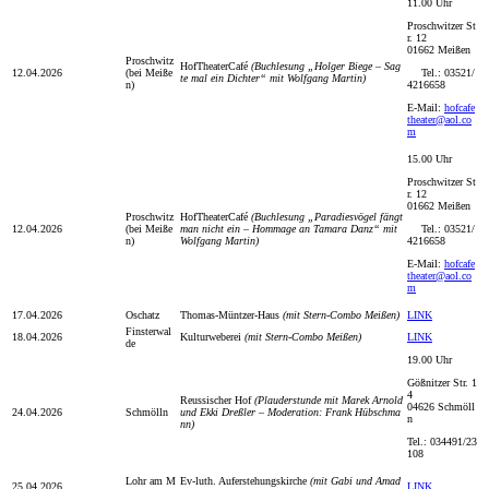
11.00 Uhr
Proschwitzer St
r. 12
01662 Meißen
Proschwitz
HofTheaterCafé
(Buchlesung „Holger Biege – Sag
12.04.2026
(bei Meiße
Tel.: 03521/
te mal ein Dichter“ mit Wolfgang Martin)
n)
4216658
E-Mail:
hofcafe
theater@aol.co
m
15.00 Uhr
Proschwitzer St
r. 12
01662 Meißen
Proschwitz
HofTheaterCafé
(Buchlesung „Paradiesvögel fängt
12.04.2026
(bei Meiße
man nicht ein – Hommage an Tamara Danz“ mit
Tel.: 03521/
n)
Wolfgang Martin)
4216658
E-Mail:
hofcafe
theater@aol.co
m
17.04.2026
Oschatz
Thomas-Müntzer-Haus
(mit Stern-Combo Meißen)
LINK
Finsterwal
18.04.2026
Kulturweberei
(mit Stern-Combo Meißen)
LINK
de
19.00 Uhr
Gößnitzer Str. 1
4
Reussischer Hof
(Plauderstunde mit Marek Arnold
04626 Schmöll
24.04.2026
Schmölln
und Ekki Dreßler – Moderation: Frank Hübschma
n
nn)
Tel.: 034491/23
108
Lohr am M
Ev-luth. Auferstehungskirche
(mit Gabi und Amad
25.04.2026
LINK