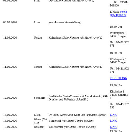
05.09.2026
Pirna
Q24
(Solo-Konzert mit Marek Arnold)
Tel.: 03501/
506800
E-Mail:
verein
@q24pirna.de
06.09.2026
Pirna
geschlossene Veranstaltung
19.30 Uhr
Wintergrüne 1
04860 Torgau
11.09.2026
Torgau
Kulturhaus
(Solo-Konzert mit Marek Arnold)
Tel.:
03421/902
671
19.30 Uhr
Wintergrüne 1
04860 Torgau
11.09.2026
Torgau
Kulturhaus
(Solo-Konzert mit Marek Arnold)
Tel.:
03421/902
671
TICKETLINK
19.30 Uhr
Kirchplatz 1
04626 Schmöll
Stadtkirche
(Solo-Konzert mit Marek Arnold, Ekki
12.09.2026
Schmölln
n
Dreßler und Volkschor Schmölln)
Tel.:
034491/82
392
13.09.2026
Elstal
Ev.-luth. Kirche
(mit Gabi und Amadeus Eidner)
LINK
Waren (Mü
18.09.2026
Bürgersaal
(mit Stern-Combo Meißen)
LINK
ritz)
19.09.2026
Rostock
Volkstheater
(mit Stern-Combo Meißen)
LINK
19.00 Uhr