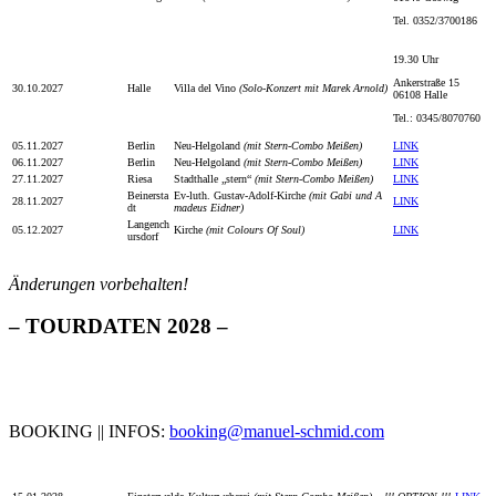
Tel. 0352/3700186
19.30 Uhr
Ankerstraße 15
30.10.2027
Halle
Villa del Vino
(Solo-Konzert mit Marek Arnold)
06108 Halle
Tel.: 0345/8070760
05.11.2027
Berlin
Neu-Helgoland
(mit Stern-Combo Meißen)
LINK
06.11.2027
Berlin
Neu-Helgoland
(mit Stern-Combo Meißen)
LINK
27.11.2027
Riesa
Stadthalle „stern“
(mit Stern-Combo Meißen)
LINK
Beinersta
Ev-luth. Gustav-Adolf-Kirche
(mit Gabi und A
28.11.2027
LINK
dt
madeus Eidner)
Langench
05.12.2027
Kirche
(mit Colours Of Soul)
LINK
ursdorf
Änderungen vorbehalten!
– TOURDATEN 2028 –
BOOKING || INFOS:
booking@manuel-schmid.com