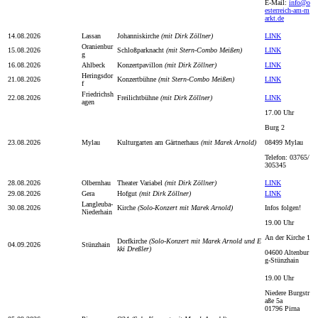
E-Mail:
info@o
esterreich-am-m
arkt.de
14.08.2026
Lassan
Johanniskirche
(mit Dirk Zöllner)
LINK
Oranienbur
15.08.2026
Schloßparknacht
(mit Stern-Combo Meißen)
LINK
g
16.08.2026
Ahlbeck
Konzertpavillon
(mit Dirk Zöllner)
LINK
Heringsdor
21.08.2026
Konzertbühne
(mit Stern-Combo Meißen)
LINK
f
Friedrichsh
22.08.2026
Freilichtbühne
(mit Dirk Zöllner)
LINK
agen
17.00 Uhr
Burg 2
23.08.2026
Mylau
Kulturgarten am Gärtnerhaus
(mit Marek Arnold)
08499 Mylau
Telefon: 03765/
305345
28.08.2026
Olbernhau
Theater Variabel
(mit Dirk Zöllner)
LINK
29.08.2026
Gera
Hofgut
(mit Dirk Zöllner)
LINK
Langleuba-
30.08.2026
Kirche
(Solo-Konzert mit Marek Arnold)
Infos folgen!
Niederhain
19.00 Uhr
An der Kirche 1
Dorfkirche
(Solo-Konzert mit Marek Arnold und E
04.09.2026
Stünzhain
kki Dreßler)
04600 Altenbur
g-Stünzhain
19.00 Uhr
Niedere Burgstr
aße 5a
01796 Pirna