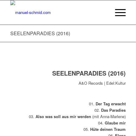
SEELENPARADIES (2016)
SEELENPARADIES (2016)
A&O Records | Edel:Kultur
01.
Der Tag erwacht
02.
Das Paradies
03.
A
lso was soll aus mir werden
(mit Anna-Marlene)
04.
Glaube mir
05.
Hüte deinen Traum
06.
Elena