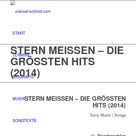
START
STERN MEISSEN – DIE
TERMINE
GRÖSSTEN HITS
(2014)
BIOGRAFIE
STERN MEISSEN – DIE GRÖSSTEN
MUSIK
HITS (2014)
Sony Music | Amiga
SONGTEXTE
01.
Stundenschlag