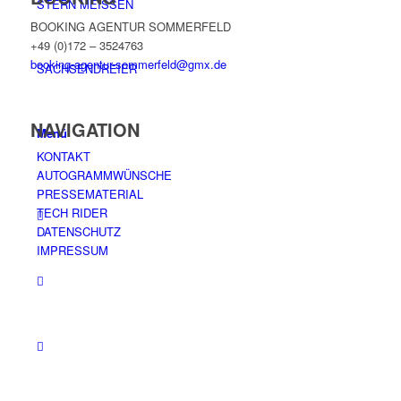
STERN MEISSEN
BOOKING AGENTUR SOMMERFELD
+49 (0)172 – 3524763
booking-agentur-sommerfeld@gmx.de
SACHSENDREIER
NAVIGATION
Menü
KONTAKT
AUTOGRAMMWÜNSCHE
PRESSEMATERIAL
TECH RIDER
DATENSCHUTZ
IMPRESSUM